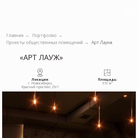
из:
4 человек
Главная
→
Портфолио
→
Проекты общественных помещений
→
Арт Лаунж
‎«АРТ ЛАУЖ»
Локация:
Площадь:
г. Новосибирск,
310 м²
Красный проспект, 29/1