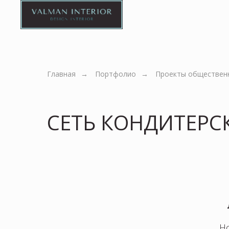
Главная
→
Портфолио
→
Проекты обществен
Семья из:
СЕТЬ КОНДИТЕРС
4 человек
Н