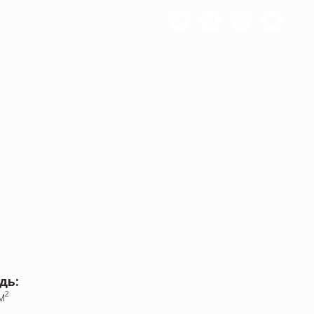
дь:
м²