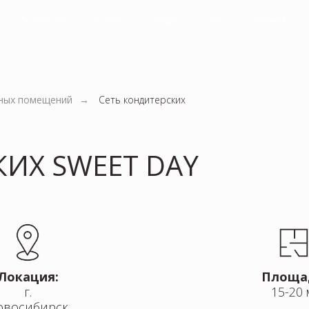
ПОРТФОЛИО
УСЛУГИ
ОТЗЫВЫ
О НАС
КОНТАКТЫ
ных помещений
→
Сеть кондитерских
КИХ SWEET DAY
Локация:
Площа
г.
15-20 
овосибирск